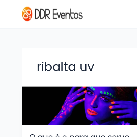
Ir para o conteúdo
ribalta uv