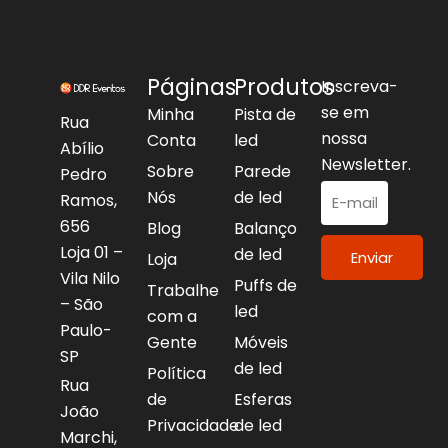
Páginas
Produtos
Inscreva-
se em
Minha
Pista de
Rua
nossa
Conta
led
Abílio
Newsletter.
Sobre
Parede
Pedro
Nós
de led
Ramos,
656
Blog
Balanço
Loja 01 –
de led
Enviar
Loja
Vila Nilo
Puffs de
Trabalhe
– São
led
com a
Paulo-
Gente
Móveis
SP
de led
Política
Rua
de
Esferas
João
Privacidade
de led
Marchi,