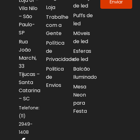
Loja 01 –
Enviar
de led
Loja
Vila Nilo
Puffs de
– São
Trabalhe
led
Paulo-
com a
SP
Gente
Móveis
de led
Rua
Política
João
de
Esferas
Marchi,
Privacidade
de led
33
Politica
Balcão
Tijucas –
de
Iluminado
Santa
Envios
Mesa
Catarina
Neon
– SC
para
Telefone:
Festa
(11)
2949-
1408