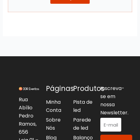
Páginas
Produtos
Inscreva-
se em
Rua
Minha
Pista de
nossa
Abílio
Conta
led
Newsletter.
Pedro
Sobre
Parede
Ramos,
Nós
de led
656
Blog
Balanço