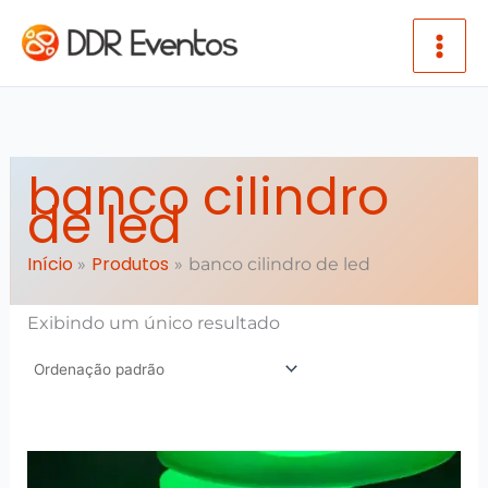
Ir para o conteúdo
banco cilindro
de led
Início
Produtos
banco cilindro de led
Exibindo um único resultado