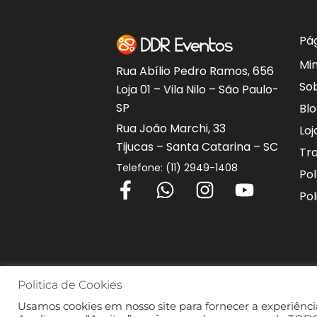
Pá
Mi
Rua Abílio Pedro Ramos, 656
So
Loja 01 – Vila Nilo – São Paulo-
SP
Bl
Rua João Marchi, 33
Loj
Tijucas – Santa Catarina – SC
Tr
Telefone: (11) 2949-1408
Pol
F
W
I
Y
Pol
a
h
n
o
c
a
s
u
e
t
t
t
b
s
a
u
o
a
g
b
Politica de Cookies
o
p
r
e
Usamos cookies em nosso site para fornecer a experiência