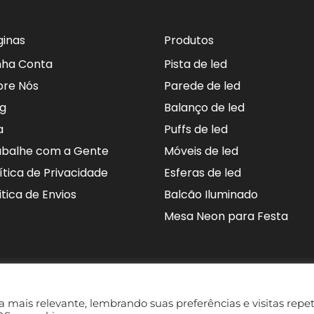
ginas
Produtos
nha Conta
Pista de led
bre Nós
Parede de led
og
Balanço de led
a
Puffs de led
abalhe com a Gente
Móveis de led
ítica de Privacidade
Esferas de led
itica de Envios
Balcão Iluminado
Mesa Neon para Festa
 mais relevante, lembrando suas preferências e visitas repet
© Todos os direitos reservados – DDR Eventos