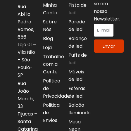
se em
Minha
Pista de
Rua
nossa
Conta
led
Abílio
Newsletter.
Pedro
Sobre
Parede
Ramos,
Nós
de led
656
Blog
Balanço
Loja 01 –
de led
Enviar
Loja
Vila Nilo
Puffs de
Trabalhe
– São
led
com a
Paulo-
Gente
Móveis
SP
de led
Política
Rua
de
Esferas
João
Privacidade
de led
Marchi,
Politica
Balcão
33
de
Iluminado
Tijucas –
Envios
Santa
Mesa
Catarina
Neon