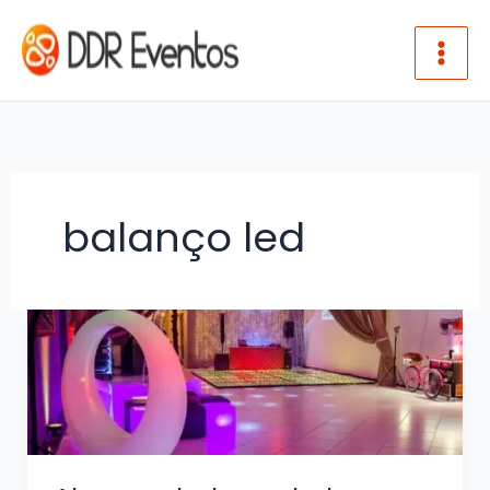
Ir para o conteúdo
balanço led