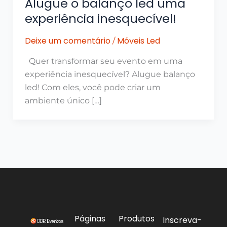
Alugue o balanço led uma
experiência inesquecível!
Deixe um comentário
Móveis Led
/
Quer transformar seu evento em uma
experiência inesquecível? Alugue balanço
led! Com eles, você pode criar um
ambiente único […]
Páginas
Produtos
Inscreva-