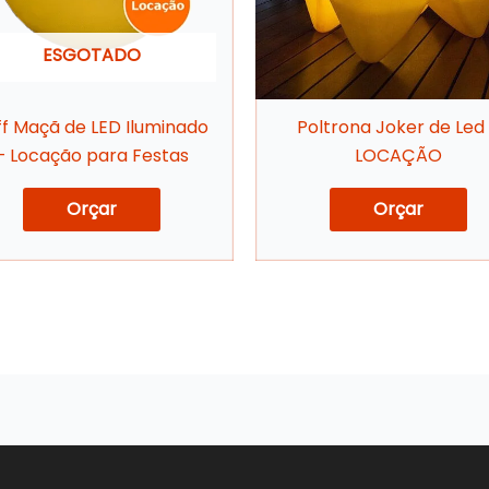
ESGOTADO
ff Maçã de LED Iluminado
Poltrona Joker de Led
– Locação para Festas
LOCAÇÃO
Orçar
Orçar