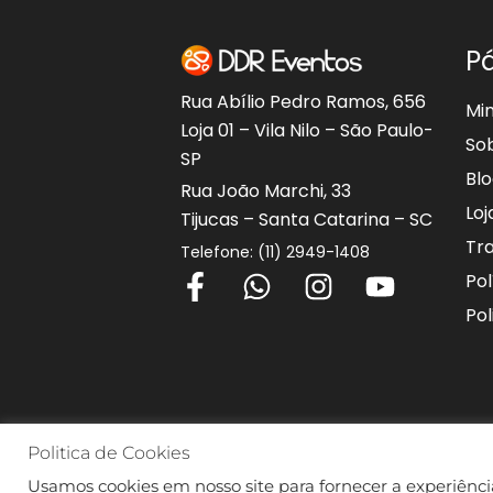
P
Rua Abílio Pedro Ramos, 656
Mi
Loja 01 – Vila Nilo – São Paulo-
So
SP
Bl
Rua João Marchi, 33
Loj
Tijucas – Santa Catarina – SC
Tr
Telefone: (11) 2949-1408
F
W
I
Y
Pol
a
h
n
o
Pol
c
a
s
u
e
t
t
t
b
s
a
u
o
a
g
b
Politica de Cookies
o
p
r
e
Usamos cookies em nosso site para fornecer a experiência