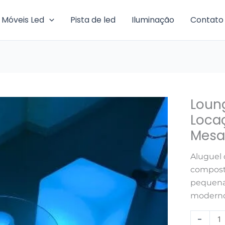
Móveis Led
Pista de led
Iluminação
Contato
Loung
Lounge
Peak
Locaç
2
Mesa
de
led
Aluguel 
-
composto
Locação
pequena.
(4
moderno.
Puff
-
quadrad