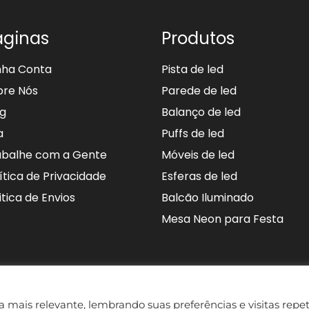
áginas
Produtos
nha Conta
Pista de led
bre Nós
Parede de led
og
Balanço de led
a
Puffs de led
abalhe com a Gente
Móveis de led
ítica de Privacidade
Esferas de led
itica de Envios
Balcão Iluminado
Mesa Neon para Festa
 mais relevante, lembrando suas preferências e visitas repet
© Todos os direitos reservados – DDR Eventos