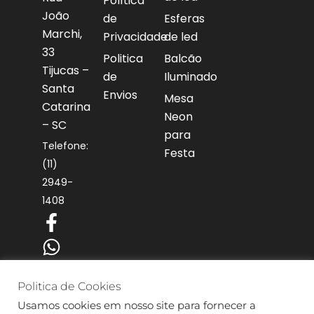
Política
João
de
Esferas
Marchi,
Privacidade
de led
33
Politica
Balcão
Tijucas –
de
Iluminado
Santa
Envios
Mesa
Catarina
Neon
– SC
para
Telefone:
Festa
(11)
2949-
1408
F
W
I
Y
a
h
n
o
c
a
s
u
e
t
t
t
Politica de Cookies
b
s
a
u
Usamos cookies em nosso site para fornecer a