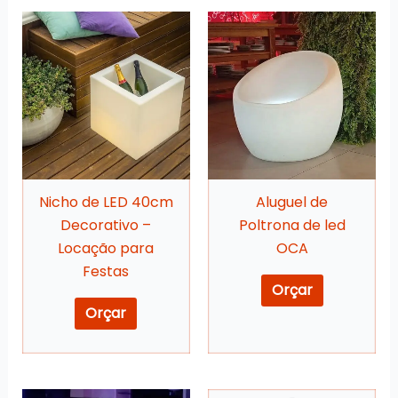
Nicho de LED 40cm
Aluguel de
Decorativo –
Poltrona de led
Locação para
OCA
Festas
Orçar
Orçar