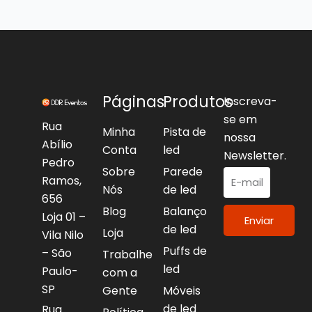
Páginas
Produtos
Inscreva-
se em
Rua
Minha
Pista de
nossa
Abílio
Conta
led
Newsletter.
Pedro
Sobre
Parede
Ramos,
Nós
de led
656
Blog
Balanço
Loja 01 –
Enviar
de led
Loja
Vila Nilo
Puffs de
– São
Trabalhe
led
Paulo-
com a
SP
Gente
Móveis
de led
Rua