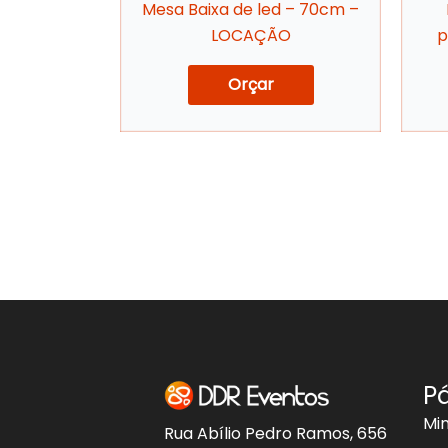
Mesa Baixa de led – 70cm –
LOCAÇÃO
p
Orçar
P
Mi
Rua Abílio Pedro Ramos, 656