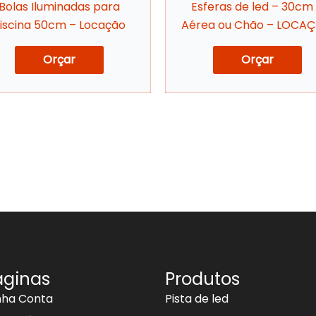
Bolas Iluminadas para
Esferas de led – 30cm
iscina 50cm – Locação
Aérea ou Chão – LOCA
Orçar
Orçar
áginas
Produtos
nha Conta
Pista de led