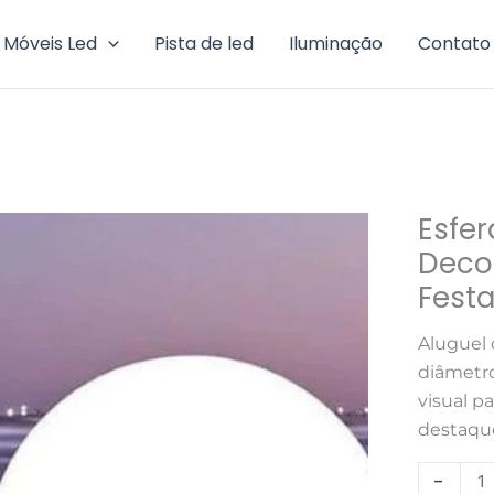
Móveis Led
Pista de led
Iluminação
Contato
Esfe
Esfera
de
Deco
LED
Fest
80cm
Decorati
Aluguel 
–
diâmetro
Locação
visual p
para
destaque
Festas
-
quantid