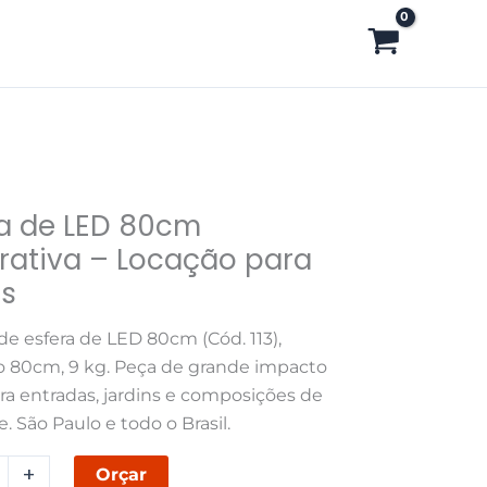
ra de LED 80cm
rativa – Locação para
as
va
de esfera de LED 80cm (Cód. 113),
 80cm, 9 kg. Peça de grande impacto
ara entradas, jardins e composições de
. São Paulo e todo o Brasil.
+
Orçar
ade