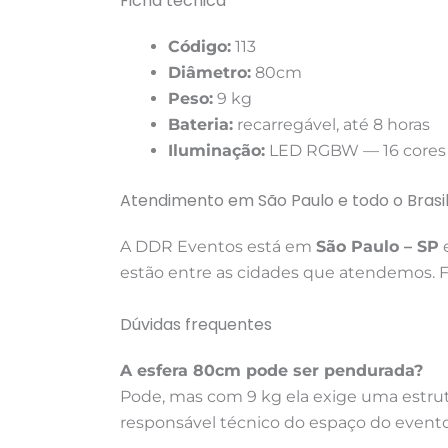
Ficha técnica
Código:
113
Diâmetro:
80cm
Peso:
9 kg
Bateria:
recarregável, até 8 horas
Iluminação:
LED RGBW — 16 cores e
Atendimento em São Paulo e todo o Brasi
A DDR Eventos está em
São Paulo – SP
e
estão entre as cidades que atendemos. Fr
Dúvidas frequentes
A esfera 80cm pode ser pendurada?
Pode, mas com 9 kg ela exige uma estrut
responsável técnico do espaço do evento