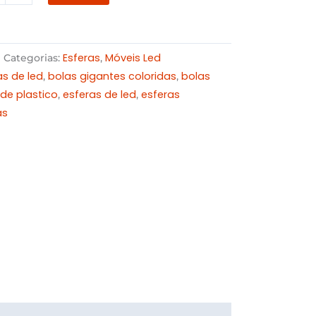
Esferas
Móveis Led
Categorias:
,
as de led
bolas gigantes coloridas
bolas
,
,
de plastico
esferas de led
esferas
,
,
as