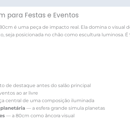
ações (0)
cm para Festas e Eventos
80cm é uma peça de impacto real. Ela domina o visual 
o, seja posicionada no chão como escultura luminosa. É 
 de destaque antes do salão principal
ventos ao ar livre
a central de uma composição iluminada
planetária
— a esfera grande simula planetas
es
— a 80cm como âncora visual