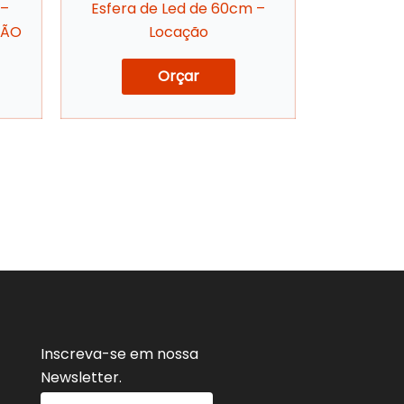
 –
Esfera de Led de 60cm –
ÇÃO
Locação
Orçar
Inscreva-se em nossa
Newsletter.