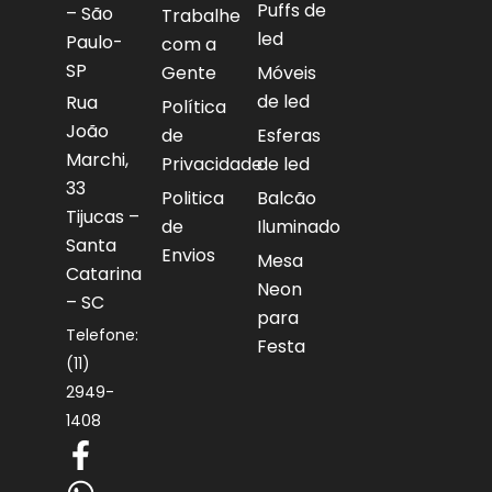
Puffs de
– São
Trabalhe
led
Paulo-
com a
SP
Gente
Móveis
de led
Rua
Política
João
de
Esferas
Marchi,
Privacidade
de led
33
Politica
Balcão
Tijucas –
de
Iluminado
Santa
Envios
Mesa
Catarina
Neon
– SC
para
Telefone:
Festa
(11)
2949-
1408
F
W
I
Y
a
h
n
o