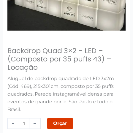
-
Locação
quantidade
Backdrop Quad 3×2 – LED –
(Composto por 35 puffs 43) –
Locação
Aluguel de backdrop quadrado de LED 3x2m
(Cód. 469), 215x301cm, composto por 35 puffs
quadrados. Parede instagramável densa para
eventos de grande porte. São Paulo e todo o
Brasil.
-
+
Orçar