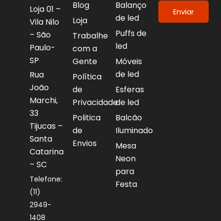
Blog
Balanço
Loja 01 –
Enviar
de led
Loja
Vila Nilo
Puffs de
– São
Trabalhe
led
Paulo-
com a
SP
Gente
Móveis
de led
Rua
Política
João
de
Esferas
Marchi,
Privacidade
de led
33
Politica
Balcão
Tijucas –
de
Iluminado
Santa
Envios
Mesa
Catarina
Neon
– SC
para
Telefone:
Festa
(11)
2949-
1408