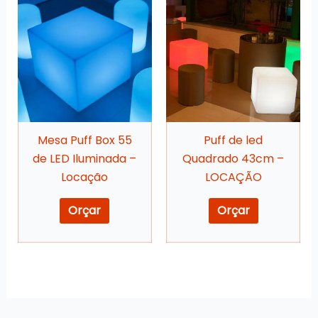
produto
tem
várias
variantes.
As
opções
podem
Mesa Puff Box 55
Puff de led
ser
de LED Iluminada –
Quadrado 43cm –
escolhidas
Locação
LOCAÇÃO
na
página
Orçar
Orçar
do
produto