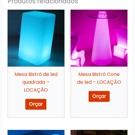
Produtos relacionados
Mesa Bistrô de led
Mesa Bistrô Cone
quadrada –
de led – LOCAÇÃO
LOCAÇÃO
Orçar
Orçar
Este