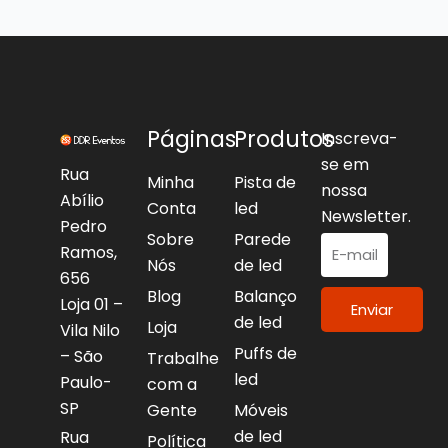
Páginas
Produtos
Inscreva-
se em
Rua
Minha
Pista de
nossa
Abílio
Conta
led
Newsletter.
Pedro
Sobre
Parede
Ramos,
Nós
de led
656
Blog
Balanço
Loja 01 –
Enviar
de led
Loja
Vila Nilo
Puffs de
– São
Trabalhe
led
Paulo-
com a
SP
Gente
Móveis
de led
Rua
Política