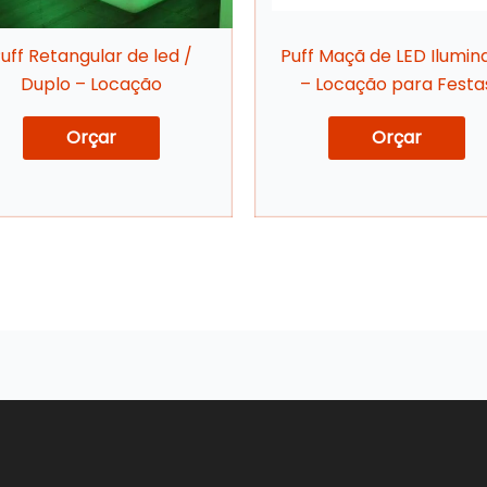
uff Retangular de led /
Puff Maçã de LED Ilumin
Duplo – Locação
– Locação para Festa
Orçar
Orçar