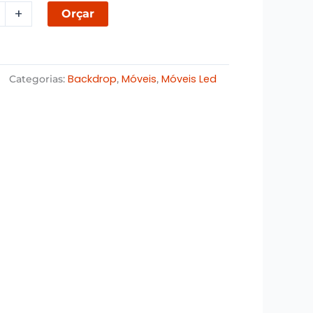
+
Orçar
Backdrop
Móveis
Móveis Led
Categorias:
,
,
lares
a)
ade