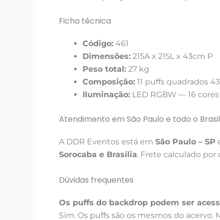
Ficha técnica
Código:
461
Dimensões:
215A x 215L x 43cm P
Peso total:
27 kg
Composição:
11 puffs quadrados 43
Iluminação:
LED RGBW — 16 cores e
Atendimento em São Paulo e todo o Brasi
A DDR Eventos está em
São Paulo – SP
e
Sorocaba e Brasília
. Frete calculado por 
Dúvidas frequentes
Os puffs do backdrop podem ser aces
Sim. Os puffs são os mesmos do acervo