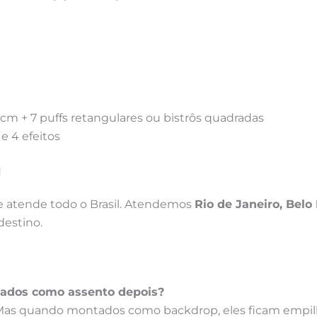
cm + 7 puffs retangulares ou bistrôs quadradas
 4 efeitos
l
 atende todo o Brasil. Atendemos
Rio de Janeiro, Belo
destino.
sados como assento depois?
. Mas quando montados como backdrop, eles ficam empi