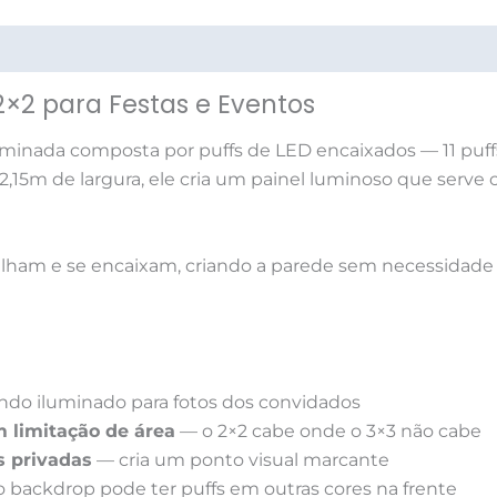
ações (0)
2×2 para Festas e Eventos
minada composta por puffs de LED encaixados — 11 puff
 2,15m de largura, ele cria um painel luminoso que serve
ilham e se encaixam, criando a parede sem necessidade 
do iluminado para fotos dos convidados
 limitação de área
— o 2×2 cabe onde o 3×3 não cabe
s privadas
— cria um ponto visual marcante
 backdrop pode ter puffs em outras cores na frente