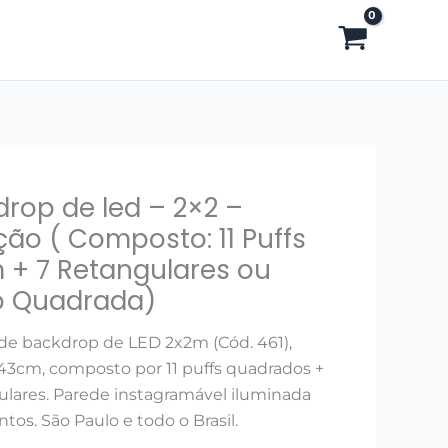
rop de led – 2×2 –
p
ão ( Composto: 11 Puffs
 + 7 Retangulares ou
rô Quadrada)
de backdrop de LED 2x2m (Cód. 461),
43cm, composto por 11 puffs quadrados +
ulares. Parede instagramável iluminada
o:
tos. São Paulo e todo o Brasil.