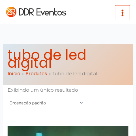
Ir para o conteúdo
tubo de led
digital
Início
Produtos
tubo de led digital
Exibindo um único resultado