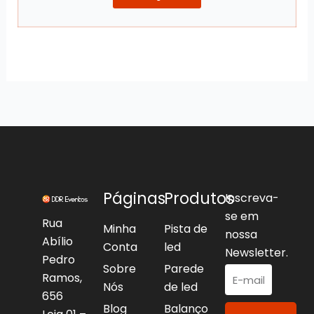
Páginas
Produtos
Inscreva-
se em
Rua
Minha
Pista de
nossa
Abílio
Conta
led
Newsletter.
Pedro
Sobre
Parede
Ramos,
Nós
de led
656
Blog
Balanço