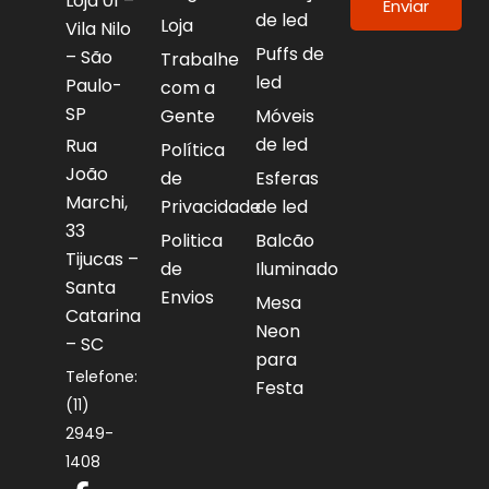
Loja 01 –
Enviar
de led
Loja
Vila Nilo
Puffs de
– São
Trabalhe
led
Paulo-
com a
SP
Gente
Móveis
de led
Rua
Política
João
de
Esferas
Marchi,
Privacidade
de led
33
Politica
Balcão
Tijucas –
de
Iluminado
Santa
Envios
Mesa
Catarina
Neon
– SC
para
Telefone:
Festa
(11)
2949-
1408