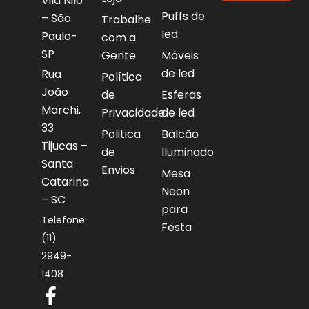
Vila Nilo
Puffs de
– São
Trabalhe
led
Paulo-
com a
SP
Gente
Móveis
de led
Rua
Política
João
de
Esferas
Marchi,
Privacidade
de led
33
Politica
Balcão
Tijucas –
de
Iluminado
Santa
Envios
Mesa
Catarina
Neon
– SC
para
Telefone:
Festa
(11)
2949-
1408
F
W
I
Y