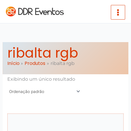
Ir para o conteúdo
ribalta rgb
Início
Produtos
ribalta rgb
Exibindo um único resultado