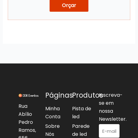
Orçar
Páginas
Produtos
Inscreva-
se em
Rua
Minha
Pista de
nossa
Abílio
Conta
led
Newsletter.
Pedro
Sobre
Parede
Ramos,
Nós
de led