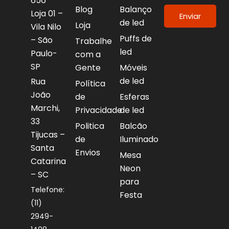
656
Blog
Balanço
Loja 01 –
Enviar
de led
Loja
Vila Nilo
Puffs de
– São
Trabalhe
led
Paulo-
com a
SP
Gente
Móveis
de led
Rua
Política
João
de
Esferas
Marchi,
Privacidade
de led
33
Politica
Balcão
Tijucas –
de
Iluminado
Santa
Envios
Mesa
Catarina
Neon
– SC
para
Telefone:
Festa
(11)
2949-