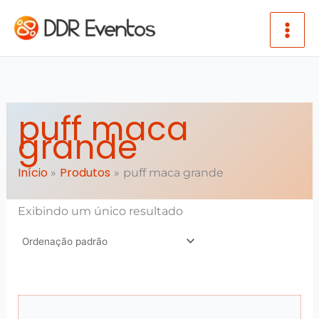
Ir para o conteúdo
puff maca
grande
Início
Produtos
puff maca grande
Exibindo um único resultado