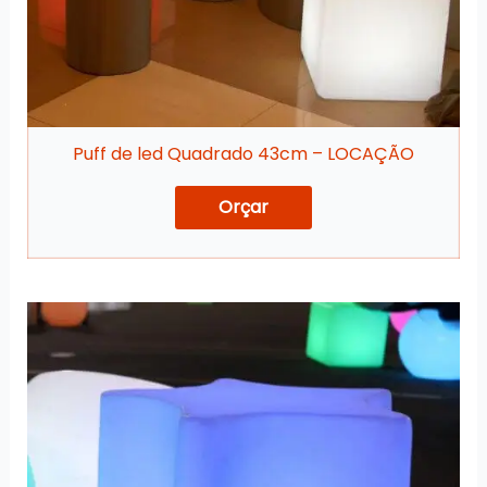
página
do
produto
Puff de led Quadrado 43cm – LOCAÇÃO
Orçar