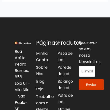
Páginas
Produtos
Inscreva-
se em
Rua
Minha
Pista de
nossa
Abílio
Conta
led
Newsletter.
Pedro
Sobre
Parede
Ramos,
Nós
de led
656
Blog
Balanço
Loja 01 –
Enviar
de led
Loja
Vila Nilo
Puffs de
– São
Trabalhe
led
Paulo-
com a
SP
Gente
Móveis