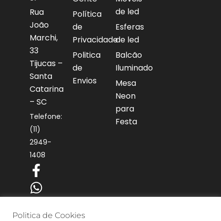
de led
Rua
Política
João
de
Esferas
Marchi,
Privacidade
de led
33
Politica
Balcão
Tijucas –
de
Iluminado
Santa
Envios
Mesa
Catarina
Neon
– SC
para
Telefone:
Festa
(11)
2949-
1408
F
W
I
Y
a
h
n
o
c
a
s
u
e
t
t
t
Politica de Cookies