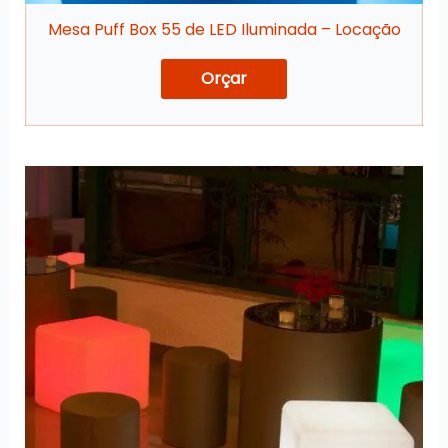
Mesa Puff Box 55 de LED Iluminada – Locação
Orçar
Este
produto
tem
várias
variantes.
As
opções
podem
ser
escolhidas
na