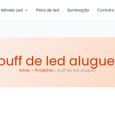
Móveis Led
Pista de led
Iluminação
Contato
puff de led alugue
Início
Produtos
puff de led aluguel