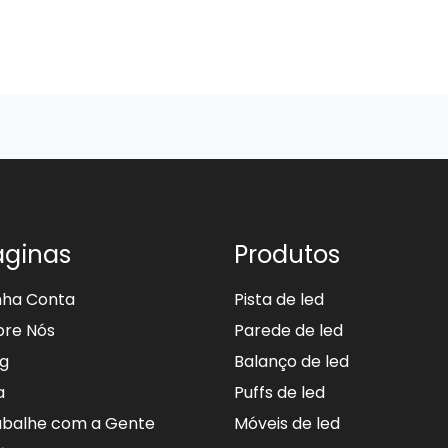
áginas
Produtos
nha Conta
Pista de led
bre Nós
Parede de led
og
Balanço de led
a
Puffs de led
abalhe com a Gente
Móveis de led