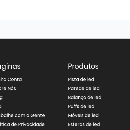
áginas
Produtos
nha Conta
Pista de led
bre Nós
Parede de led
og
Balanço de led
a
Puffs de led
abalhe com a Gente
Móveis de led
ítica de Privacidade
Esferas de led