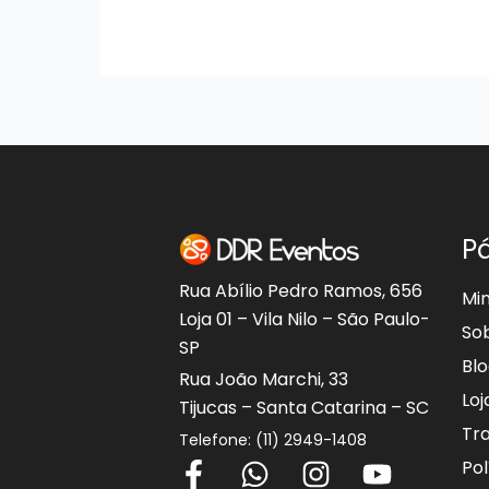
P
Rua Abílio Pedro Ramos, 656
Mi
Loja 01 – Vila Nilo – São Paulo-
So
SP
Bl
Rua João Marchi, 33
Loj
Tijucas – Santa Catarina – SC
Tr
Telefone: (11) 2949-1408
F
W
I
Y
Pol