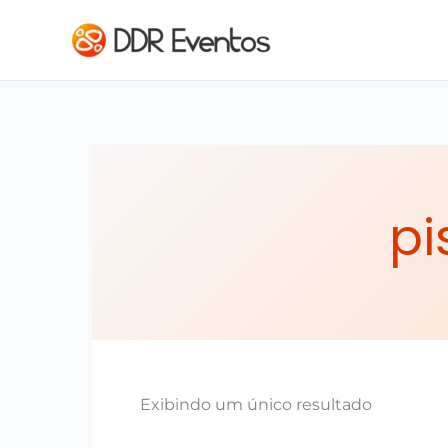
Ir para o conteúdo
pi
Exibindo um único resultado