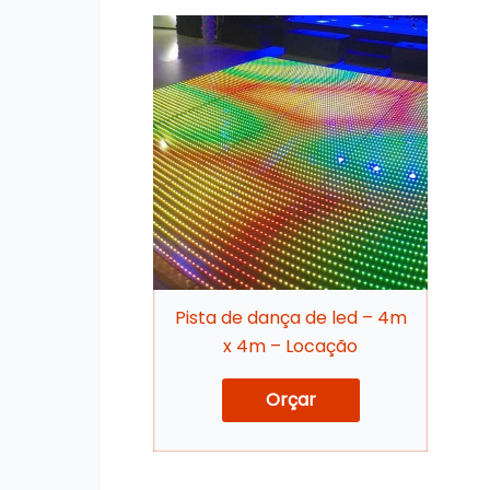
Pista de dança de led – 4m
x 4m – Locação
Orçar