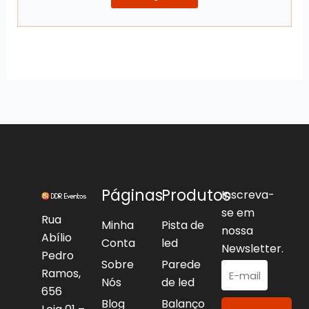
Páginas
Produtos
Inscreva-
se em
Rua
Minha
Pista de
nossa
Abílio
Conta
led
Newsletter.
Pedro
Sobre
Parede
Ramos,
Nós
de led
656
Blog
Balanço