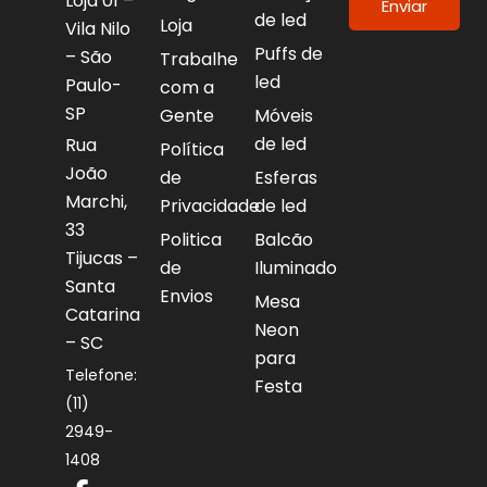
Loja 01 –
Enviar
de led
Loja
Vila Nilo
Puffs de
– São
Trabalhe
led
Paulo-
com a
SP
Gente
Móveis
de led
Rua
Política
João
de
Esferas
Marchi,
Privacidade
de led
33
Politica
Balcão
Tijucas –
de
Iluminado
Santa
Envios
Mesa
Catarina
Neon
– SC
para
Telefone:
Festa
(11)
2949-
1408