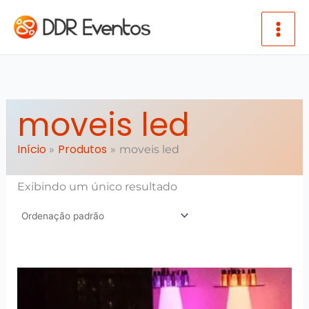
Ir para o conteúdo
moveis led
Início
Produtos
moveis led
Exibindo um único resultado