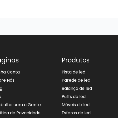
áginas
Produtos
nha Conta
Pista de led
bre Nós
Parede de led
og
Balanço de led
a
Puffs de led
abalhe com a Gente
Móveis de led
ítica de Privacidade
Esferas de led