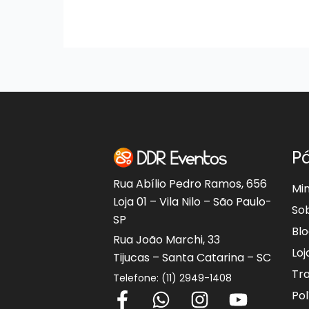
P
Rua Abílio Pedro Ramos, 656
Mi
Loja 01 – Vila Nilo – São Paulo-
So
SP
Bl
Rua João Marchi, 33
Loj
Tijucas – Santa Catarina – SC
Tr
Telefone: (11) 2949-1408
F
W
I
Y
Pol