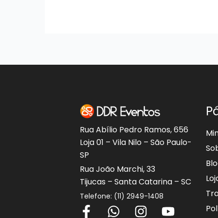
P
Rua Abílio Pedro Ramos, 656
Mi
Loja 01 – Vila Nilo – São Paulo-
So
SP
Bl
Rua João Marchi, 33
Loj
Tijucas – Santa Catarina – SC
Tr
Telefone: (11) 2949-1408
F
W
I
Y
Pol