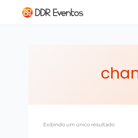
Ir para o conteúdo
cham
Exibindo um único resultado