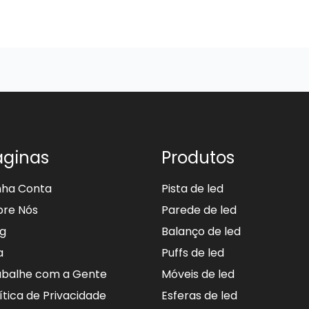
áginas
Produtos
nha Conta
Pista de led
bre Nós
Parede de led
og
Balanço de led
a
Puffs de led
abalhe com a Gente
Móveis de led
ítica de Privacidade
Esferas de led