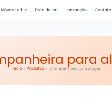
Móveis Led
Pista de led
Iluminação
Contato
panheira para a
Início
Produtos
champanheira para alugar