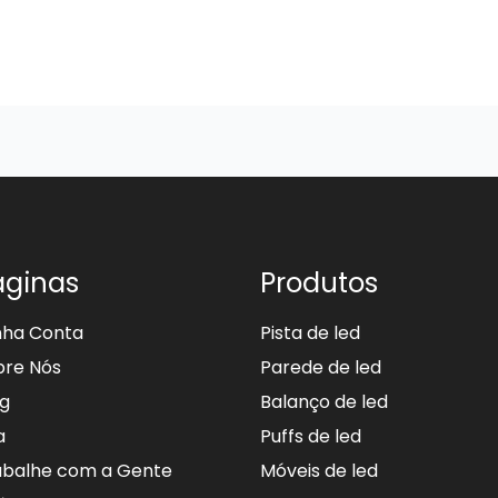
áginas
Produtos
nha Conta
Pista de led
bre Nós
Parede de led
og
Balanço de led
a
Puffs de led
abalhe com a Gente
Móveis de led