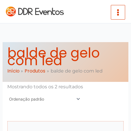
Ir para o conteúdo
balde de gelo
com led
Início
Produtos
balde de gelo com led
Mostrando todos os 2 resultados