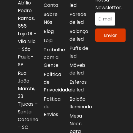
Abílio
Conta
led
Newsletter.
Pedro
Sobre
Parede
Ramos,
Nós
de led
656
Blog
Balanço
Loja 01 –
Enviar
de led
Loja
Vila Nilo
Puffs de
– São
Trabalhe
led
Paulo-
com a
SP
Gente
Móveis
de led
Rua
Política
João
de
Esferas
Marchi,
Privacidade
de led
33
Politica
Balcão
Tijucas –
de
Iluminado
Santa
Envios
Mesa
Catarina
Neon
– SC
para