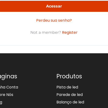
Acessar
Perdeu sua senha?
Register
Not a member?
áginas
Produtos
nha Conta
Pista de led
bre Nós
Parede de led
og
Balanço de led