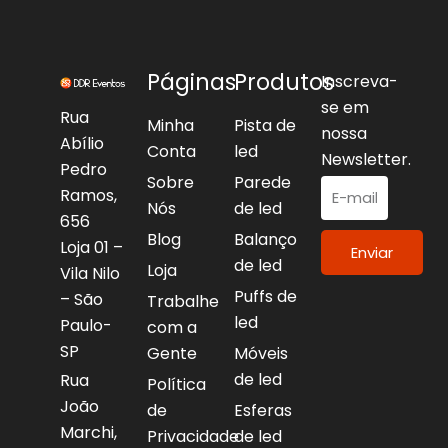
Páginas
Produtos
Inscreva-
se em
Rua
Minha
Pista de
nossa
Abílio
Conta
led
Newsletter.
Pedro
Sobre
Parede
Ramos,
Nós
de led
656
Blog
Balanço
Loja 01 –
Enviar
de led
Loja
Vila Nilo
Puffs de
– São
Trabalhe
led
Paulo-
com a
SP
Gente
Móveis
de led
Rua
Política
João
de
Esferas
Marchi,
Privacidade
de led