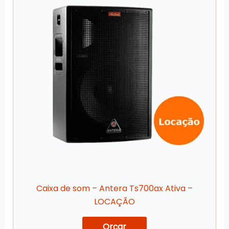
Caixa de som – Antera Ts700ax Ativa –
LOCAÇÃO
Orçar