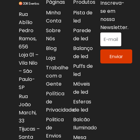
Páginas
Produtos
Inscreva-
se em
Minha
Pista de
Rua
nossa
Conta
led
Abílio
Newsletter.
Pedro
Sobre
Parede
Ramos,
Nós
de led
656
Blog
Balanço
Loja 01 –
de led
Enviar
Loja
Vila Nilo
Puffs de
Trabalhe
– São
led
com a
Paulo-
Gente
Móveis
SP
de led
Política
Rua
de
Esferas
João
Privacidade
de led
Marchi,
Politica
Balcão
33
de
Iluminado
Tijucas –
Envios
Santa
Mesa